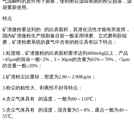
气流瞬时的反作用下膨胀，使积附在滤袋表面的粉尘脱落，滤
袋重新使用。
特点
矿渣微粉要达到的 的比表面积，其潜在活性才能有所发挥，
国内矿渣微粉生产线制备目前一般采用球磨、立式磨和卧辊
磨，矿渣粉磨系统的废气中含有的粉尘具有以下特点：
1.粒度细，矿渣微粉的比表面积要求达到400m/kg以上，产品
>45μm的筛余一般<2%，3～30μm的含量为65%～70%，<5μm
的含量一般≥20%；
2.矿渣粉尘比重轻，密度为2.80～2.90Kg/m；
3.粉尘的粘性大、剥离性不好等特点；
4.含尘气体具有 的温度，一般为60～110℃；
5.含尘气体具有 的湿度，湿含量为5～8%，露点一般为40～
55℃。