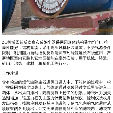
ZC机械回转反吹扁布袋除尘器采用园形体结构受力均匀，抗
爆性能好，结构紧凑，采用高压风机反吹清灰，不受气源条件
限制，利用阻力自动控制反吹清灰节约能源延长布袋使用，严
寒地区室内安装其它地区都能在室外安装，用于机械、铸造、
矿山、冶炼、建材、粮食化工等行业。
工作原理
含有粉尘的烟气由除尘器进风口进入中、下箱体的过程中，粉
尘被吸附在除尘滤袋上，气体则通过滤袋经过文氏里管进入上
箱体，从出风口排出，随着滤袋上粉尘的积累，滤袋压力损失
逐渐增加，该压力损失由压力计反馈到控制仪。控制仪接收并
发出指令，按顺序触发各脉冲电磁阀，使气包内的气体瞬时从
喷吹管的各孔喷出，经文氏里管喷射到相应的滤袋内，滤袋在